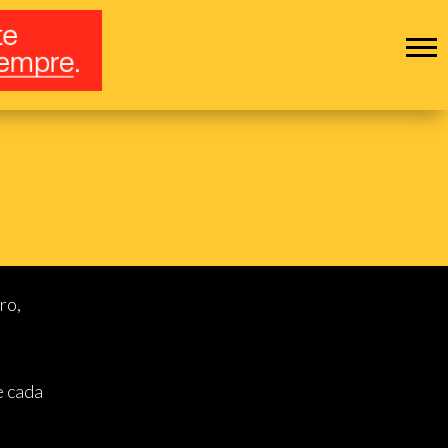
ro,
e cada