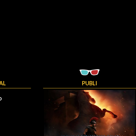
AL
PUBLI
O