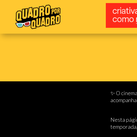
✨ O cinema
acompanhan
Nesta págin
temporada, 