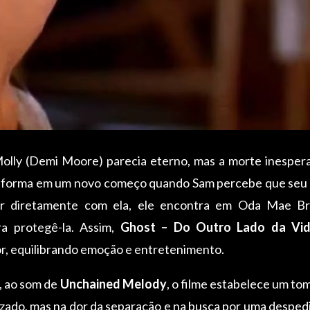
olly (Demi Moore) parecia eterno, mas a morte inespe
ransforma em um novo começo quando Sam percebe que seu e
car diretamente com ela, ele encontra em Oda Mae 
ra protegê-la. Assim,
Ghost – Do Outro Lado da Vi
or, equilibrando emoção e entretenimento.
o, ao som de
Unchained Melody
, o filme estabelece um t
izado, mas na dor da separação e na busca por uma despe