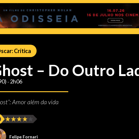
scar: Crítica
host – Do Outro La
90) ‧ 2h06
ost”: Amor além da vida
Felipe Fornari