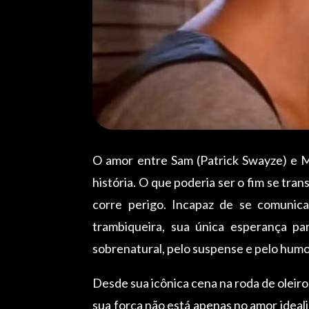
O amor entre Sam (Patrick Swayze) e M
história. O que poderia ser o fim se t
corre perigo. Incapaz de se comuni
trambiqueira, sua única esperança pa
sobrenatural, pelo suspense e pelo hum
Desde sua icônica cena na roda de oleir
sua força não está apenas no amor ideal