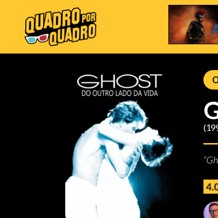
O
G
(19
“Gh