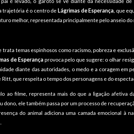
 pai é levado, o garoto se vê diante da necessidade de 
a trajetória é o centro de
Lágrimas de Esperança
, que eq
turo melhor, representada principalmente pelo anseio do
ue trata temas espinhosos como racismo, pobreza e exclu
imas de Esperança
provoca pelo que sugere: o olhar resi
unidade diante das autoridades, o medo e a coragem em pe
e Ritt, que respeita o tempo dos personagens e do especta
o ao filme, representa mais do que a ligação afetiva da 
 seu dono, ele também passa por um processo de recuperação
presença do animal adiciona uma camada emocional à na
.