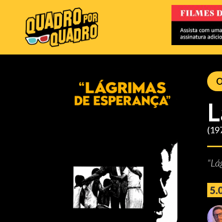
O
L
(19
"Lá