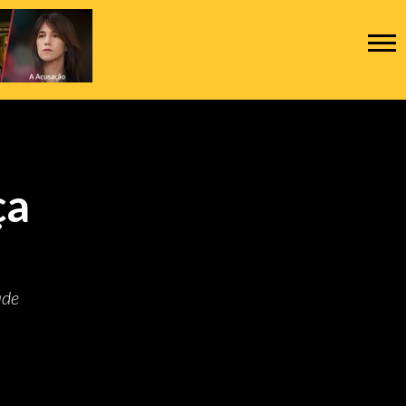
ça
ade