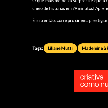
O que mais me deixa surpresa é que a ro
cheio de histórias em 79 minutos! Apre
É isso então: corre pro cinema prestigiar
Tags:
Liliane Mutti
Madeleine à 