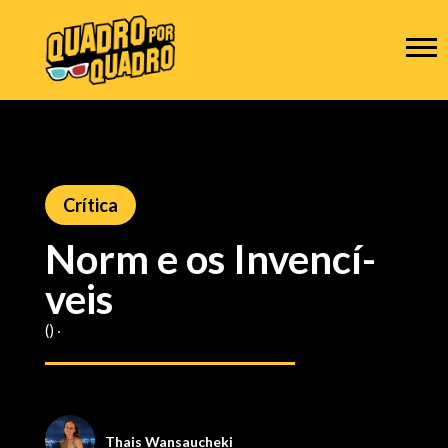
Crítica
Norm e os Invencí­
veis
() ‧
Thais Wansaucheki