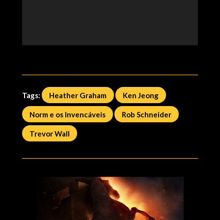
Tags:
Heather Graham
Ken Jeong
Norm e os Invencá­veis
Rob Schneider
Trevor Wall