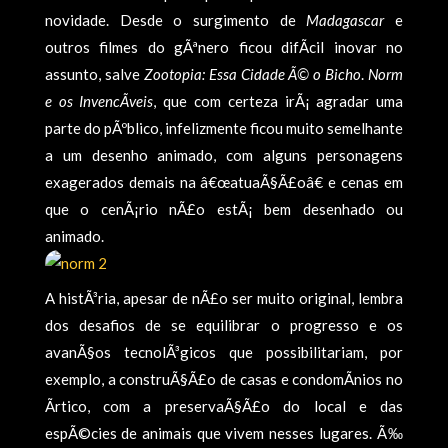
novidade. Desde o surgimento de
Madagascar
e
outros filmes do gÃªnero ficou difÃ­cil inovar no
assunto, salve
Zootopia: Essa Cidade Ã© o Bicho
.
Norm
e os InvencÃ­veis
, que com certeza irÃ¡ agradar uma
parte do pÃºblico, infelizmente ficou muito semelhante
a um desenho animado, com alguns personagens
exagerados demais na â€œatuaÃ§Ã£oâ€ e cenas em
que o cenÃ¡rio nÃ£o estÃ¡ bem desenhado ou
animado.
A histÃ³ria, apesar de nÃ£o ser muito original, lembra
dos desafios de se equilibrar o progresso e os
avanÃ§os tecnolÃ³gicos que possibilitariam, por
exemplo, a construÃ§Ã£o de casas e condomÃ­nios no
Ãrtico, com a preservaÃ§Ã£o do local e das
espÃ©cies de animais que vivem nesses lugares. Ã‰