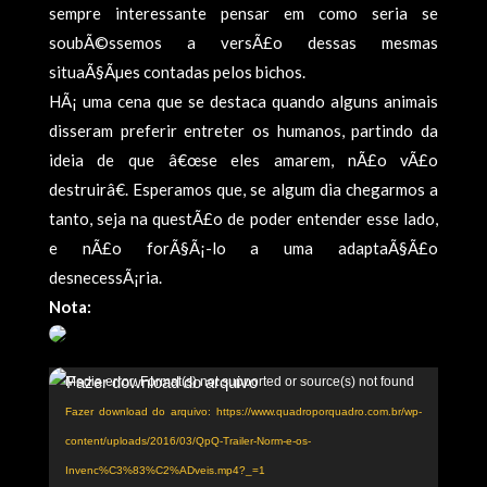
sempre interessante pensar em como seria se
soubÃ©ssemos a versÃ£o dessas mesmas
situaÃ§Ãµes contadas pelos bichos.
HÃ¡ uma cena que se destaca quando alguns animais
disseram preferir entreter os humanos, partindo da
ideia de que â€œse eles amarem, nÃ£o vÃ£o
destruirâ€. Esperamos que, se algum dia chegarmos a
tanto, seja na questÃ£o de poder entender esse lado,
e nÃ£o forÃ§Ã¡-lo a uma adaptaÃ§Ã£o
desnecessÃ¡ria.
Nota:
Tocador
Media error: Format(s) not supported or source(s) not found
de
Fazer download do arquivo: https://www.quadroporquadro.com.br/wp-
vídeo
content/uploads/2016/03/QpQ-Trailer-Norm-e-os-
Invenc%C3%83%C2%ADveis.mp4?_=1