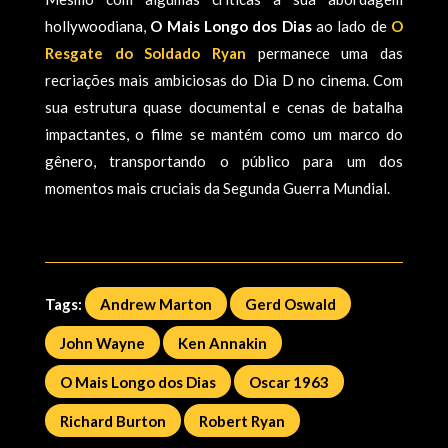
hollywoodiana,
O Mais Longo dos Dias
ao lado de
O
Resgate do Soldado Ryan
permanece uma das
recriações mais ambiciosas do Dia D no cinema. Com
sua estrutura quase documental e cenas de batalha
impactantes, o filme se mantém como um marco do
gênero, transportando o público para um dos
momentos mais cruciais da Segunda Guerra Mundial.
Tags:
Andrew Marton
Gerd Oswald
John Wayne
Ken Annakin
O Mais Longo dos Dias
Oscar 1963
Richard Burton
Robert Ryan