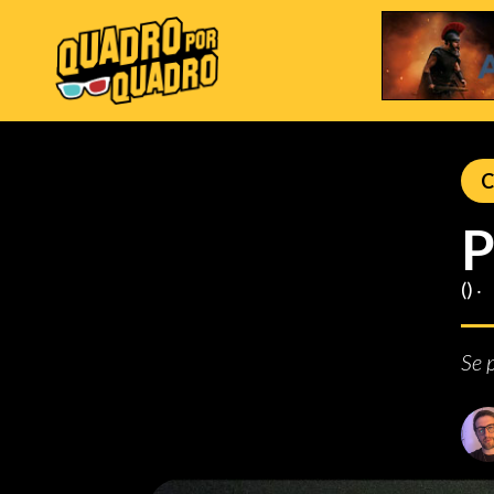
C
P
() ‧
Se 