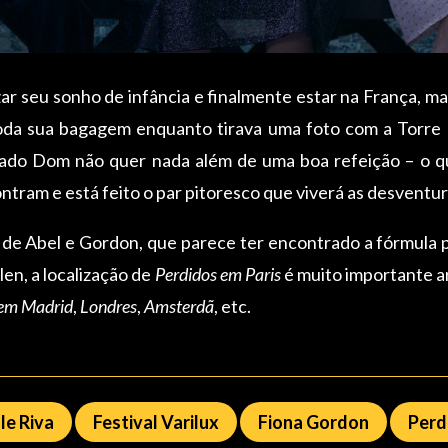
zar seu sonho de infância e finalmente estar na França, m
oda sua bagagem enquanto tirava uma foto com a Torre Ei
do Dom não quer nada além de uma boa refeição – o que
ntram e está feito o par pitoresco que viverá as desventu
 de Abel e Gordon, que parece ter encontrado a fórmula p
en, a localização de
Perdidos em Paris
é muito importante ar
 em Madrid
,
Londres
,
Amsterdã
, etc.
le Riva
Festival Varilux
Fiona Gordon
Perd