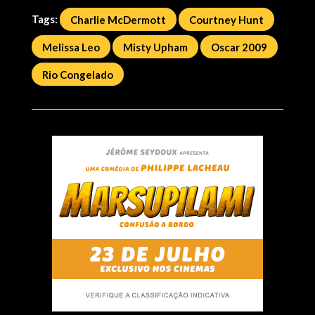
Tags:
Charlie McDermott
Courtney Hunt
Melissa Leo
Misty Upham
Oscar 2009
Rio Congelado