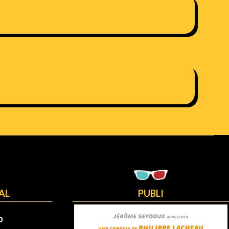
AL
PUBLI
O