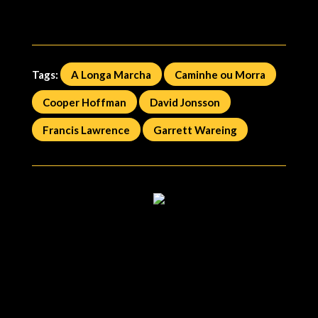
Tags:
A Longa Marcha
Caminhe ou Morra
Cooper Hoffman
David Jonsson
Francis Lawrence
Garrett Wareing