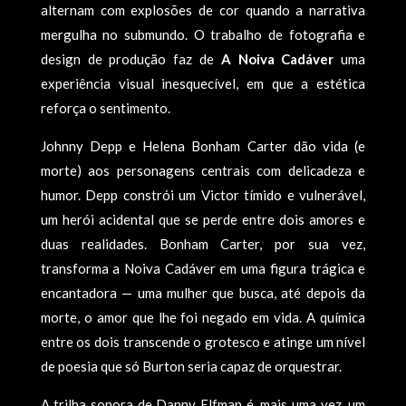
alternam com explosões de cor quando a narrativa
mergulha no submundo. O trabalho de fotografia e
design de produção faz de
A Noiva Cadáver
uma
experiência visual inesquecível, em que a estética
reforça o sentimento.
Johnny Depp e Helena Bonham Carter dão vida (e
morte) aos personagens centrais com delicadeza e
humor. Depp constrói um Victor tímido e vulnerável,
um herói acidental que se perde entre dois amores e
duas realidades. Bonham Carter, por sua vez,
transforma a Noiva Cadáver em uma figura trágica e
encantadora — uma mulher que busca, até depois da
morte, o amor que lhe foi negado em vida. A química
entre os dois transcende o grotesco e atinge um nível
de poesia que só Burton seria capaz de orquestrar.
A trilha sonora de Danny Elfman é, mais uma vez, um