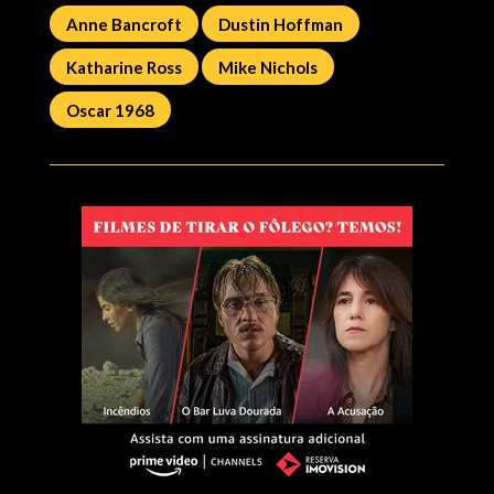
Anne Bancroft
Dustin Hoffman
Katharine Ross
Mike Nichols
Oscar 1968