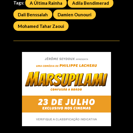
Tags:
A Última Rainha
Adila Bendimerad
Dali Benssalah
Damien Ounouri
Mohamed Tahar Zaoui