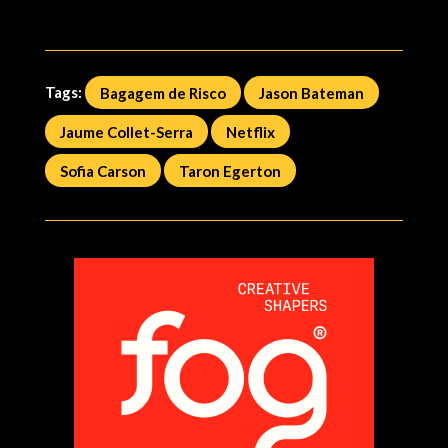
Tags:
Bagagem de Risco
Jason Bateman
Jaume Collet-Serra
Netflix
Sofia Carson
Taron Egerton