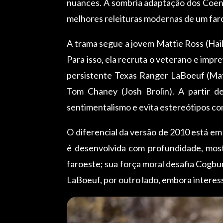
nuances. A sombria adaptação dos Coen
melhores releituras modernas de um faro
A trama segue a jovem Mattie Ross (Hail
Para isso, ela recruta o veterano e impre
persistente Texas Ranger LaBoeuf (Mat
Tom Chaney (Josh Brolin). A partir d
sentimentalismo e evita estereótipos c
O diferencial da versão de 2010 está em
é desenvolvida com profundidade, mos
faroeste; sua força moral desafia Cogbu
LaBoeuf, por outro lado, embora interes