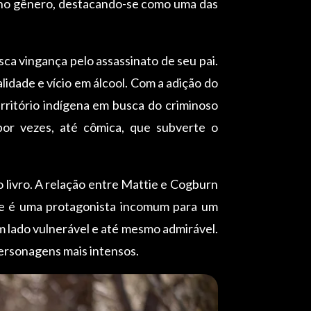
 no gênero, destacando-se como uma das
ca vingança pelo assassinato de seu pai.
alidade e vício em álcool. Com a adição do
ritório indígena em busca do criminoso
por vezes, até cômica, que subverte o
 livro. A relação entre Mattie e Cogburn
ie é uma protagonista incomum para um
m lado vulnerável e até mesmo admirável.
ersonagens mais intensos.