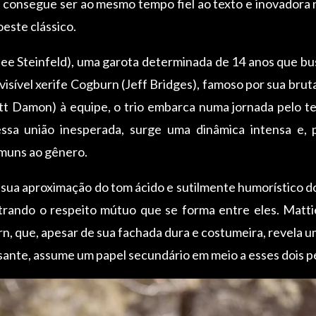
 consegue ser ao mesmo tempo fiel ao texto e inovadora
este clássico.
ee Steinfeld), uma garota determinada de 14 anos que bus
visível xerife Cogburn (Jeff Bridges), famoso por sua brut
t Damon) à equipe, o trio embarca numa jornada pelo ter
essa união inesperada, surge uma dinâmica intensa e, 
omuns ao gênero.
 sua aproximação do tom ácido e sutilmente humorístico do
trando o respeito mútuo que se forma entre eles. Matt
rn, que, apesar de sua fachada dura e costumeira, revela u
sante, assume um papel secundário em meio a esses dois p