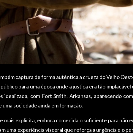
ambém captura de forma autêntica a crueza do Velho Oest
 público para uma época onde a justiça era tão implacável 
 idealizada, com Fort Smith, Arkansas, aparecendo como
de uma sociedade ainda em formação.
ais explícita, embora comedida o suficiente para não exce
iam uma experiência visceral que reforça a urgência e o p