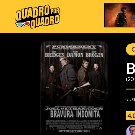
O
B
(20
Jus