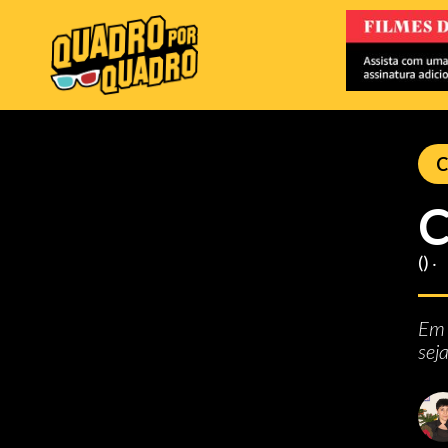
C
C
() ‧
E
sej