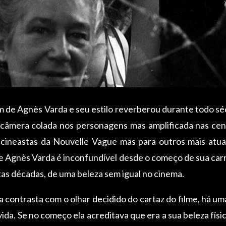
de Agnès Varda e seu estilo reverberou durante todo sé
câmera colada nos personagens mas amplificada nas cenas
 cineastas da Nouvelle Vague mas para outros mais atua
de Agnès Varda é inconfundível desde o começo de sua carre
as décadas, de uma beleza sem igual no cinema.
 contrasta com o olhar decidido do cartaz do filme, há uma
ida. Se no começo ela acreditava que era a sua beleza físi