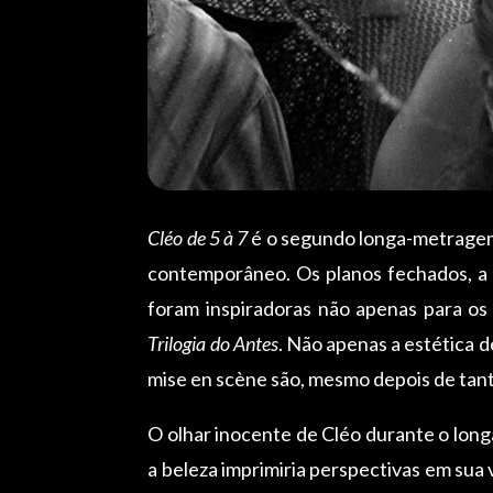
Cléo de 5 à 7
é o segundo longa-metragem 
contemporâneo. Os planos fechados, a 
foram inspiradoras não apenas para os
Trilogia do Antes
. Não apenas a estética 
mise en scène são, mesmo depois de tant
O olhar inocente de Cléo durante o longa
a beleza imprimiria perspectivas em sua v