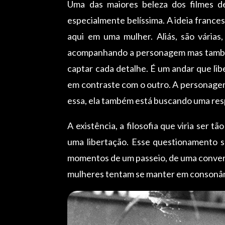
Uma das maiores beleza dos filmes de
especialmente belíssima. A ideia france
aqui em uma mulher. Aliás, são vária
acompanhando a personagem mas também 
captar cada detalhe. É um andar que lib
em contraste com o outro. A personagem
essa, ela também está buscando uma resp
A existência, a filosofia que viria ser
uma libertação. Esse questionamento s
momentos de um passeio, de uma conversa
mulheres tentam se manter em consonân