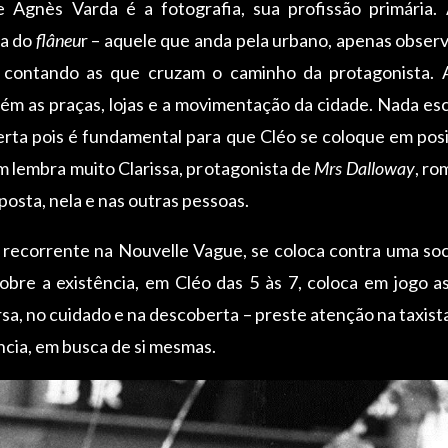
 Agnès Varda é a fotografia, sua profissão primária.
sa do
flâneu
r – aquele que anda pela urbano, apenas observ
s, contando as que cruzam o caminho da protagonista. 
as praças, lojas e a movimentação da cidade. Nada es
erta pois é fundamental para que Cléo se coloque em posi
 lembra muito Clarissa, protagonista de
Mrs Dalloway
, ro
osta, nela e nas outras pessoas.
 tão recorrente na Nouvelle Vague, se coloca contra uma
obre a existência, em Cléo das 5 às 7, coloca em jogo 
, no cuidado e na descoberta – preste atenção na taxist
cia, em busca de si mesmas.