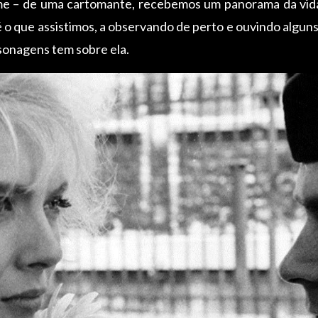
ilme – de uma cartomante, recebemos um panorama da vi
 o que assistimos, a observando de perto e ouvindo alguns 
rsonagens tem sobre ela.