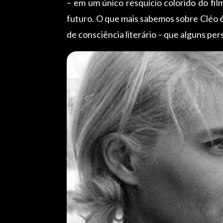
– em um único resquício colorido do f
futuro. O que mais sabemos sobre Cléo é
de consciência literário – que alguns pe