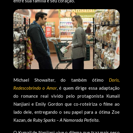
entre sua família e seu coração.
Michael Showalter, do também ótimo
Doris,
Redescobrindo o Amor
, é quem dirige essa adaptação
do romance real vivido pelo protagonista Kumail
Nanjiani e Emily Gordon que co-roteiriza o filme ao
lado dele, entregando o seu papel para a ótima Zoe
Kazan, de
Ruby Sparks – A Namorada Perfeita
.
O Kumail de Nanjiani vive o dilema que traz mais peso