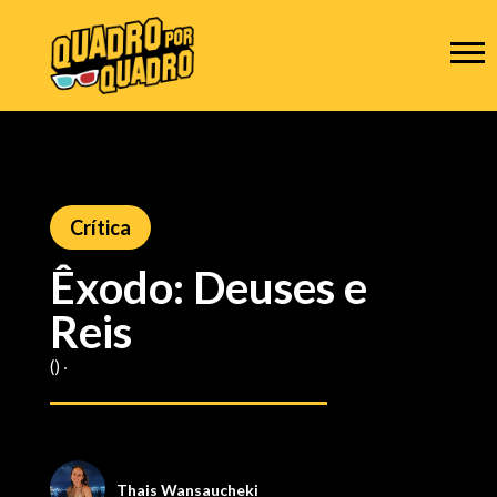
Crítica
Êxodo: Deuses e
Reis
() ‧
Thais Wansaucheki