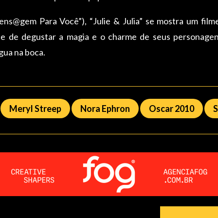
s@gem Para Você”), “Julie & Julia” se mostra um film
nce de degustar a magia e o charme de seus personagen
gua na boca.
Meryl Streep
Nora Ephron
Oscar 2010
S