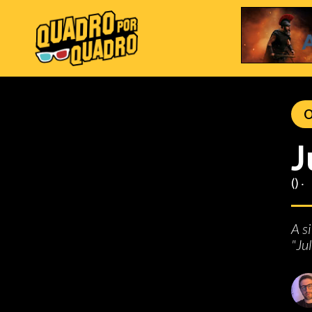
O
J
() ‧
A s
"Jul