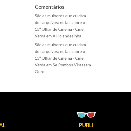
Comentários
São as mulheres que cuidam
dos arquivos: notas sobre o
15º Olhar de Cinema - Cine
Varda
em
A Holandesinha
São as mulheres que cuidam
dos arquivos: notas sobre o
15º Olhar de Cinema - Cine
Varda
em
Se Pombos Virassem
Ouro
AL
PUBLI