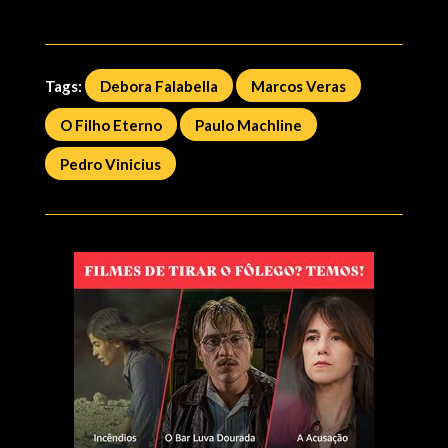
Tags:
Debora Falabella
Marcos Veras
O Filho Eterno
Paulo Machline
Pedro Vinicius