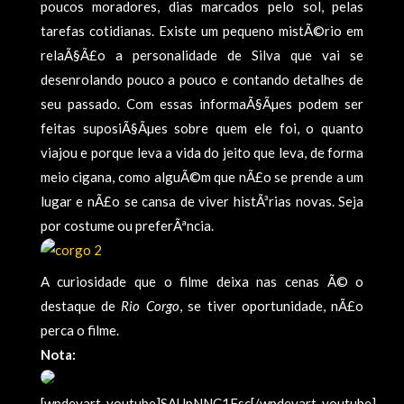
poucos moradores, dias marcados pelo sol, pelas
tarefas cotidianas. Existe um pequeno mistÃ©rio em
relaÃ§Ã£o a personalidade de Silva que vai se
desenrolando pouco a pouco e contando detalhes de
seu passado. Com essas informaÃ§Ãµes podem ser
feitas suposiÃ§Ãµes sobre quem ele foi, o quanto
viajou e porque leva a vida do jeito que leva, de forma
meio cigana, como alguÃ©m que nÃ£o se prende a um
lugar e nÃ£o se cansa de viver histÃ³rias novas. Seja
por costume ou preferÃªncia.
A curiosidade que o filme deixa nas cenas Ã© o
destaque de
Rio Corgo
, se tiver oportunidade, nÃ£o
perca o filme.
Nota:
[wpdevart_youtube]SAUpNNC1Fsc[/wpdevart_youtube]