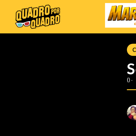
C
S
() ‧