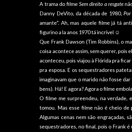
A trama do filme
Sem direito a resgate
não
Danny DeVito, da década de 1980,
Por
amante”. Ah, mas aquele filme já tá an
figurino a la anos 1970 tá incrível ☺
Que Frank Dawson (Tim Robbins), o mari
coisa acontece assim, sem querer, pois 
aconteceu, pois viajou à Flórida pra fica
pra esposa. E os sequestradores patetas
imaginavam que o marido não fosse dar a 
bens). Há! E agora? Agora o filme embola
O filme me surpreendeu, na verdade, e
tomou. Mas esse filme não é cheio de p
Algumas cenas nem são engraçadas, são
sequestradores, no final, pois o Frank 