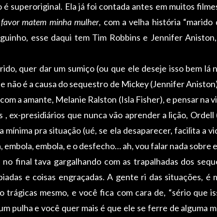
 é superoriginal. Ela já foi contada antes em muitos film
 favor matem minha mulher
, com a velha história “marido 
tiguinho, esse daqui tem Tim Robbins e Jennifer Aniston,
do, quer dar um sumiço (ou que ele deseje isso bem lá n
ele não é a causa do sequestro de Mickey (Jennifer Aniston
r com a amante, Melanie Ralston (Isla Fisher), e pensar na v
 , ex-presidiários que nunca vão aprender a lição, Ordell
mínima pra situação (ué, se ela desaparecer, facilita a v
, embola, embola, e o desfecho… ah, vou falar nada sobre e
 no final tava gargalhando com as trapalhadas dos sequ
iadas e coisas engraçadas. A gente ri das situações, é
 trágicas mesmo, e você fica com cara de, “sério que i
é um pulha e você quer mais é que ele se ferre de alguma m