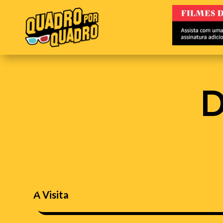
D
A Visita