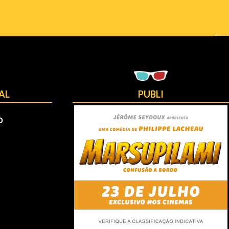
AL
PUBLI
O