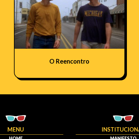
O Reencontro
MENU
INSTITUCION
HOME
MANIFESTO