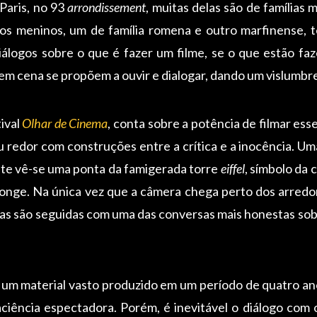
Paris, no 93
arrondissement
, muitas delas são de famílias
os meninos, um de família romena e outro marfinense, t
álogos sobre o que é fazer um filme, se o que estão fa
m cena se propõem a ouvir e dialogar, dando um vislumbre 
ival
Olhar de Cinema
, conta sobre a potência de filmar e
eu redor com construções entre a crítica e a inocência.
ante vê-se uma ponta da famigerada torre
eiffel
, símbolo da 
 longe. Na única vez que a câmera chega perto dos arred
nas são seguidas com uma das conversas mais honestas sob
um material vasto produzido em um período de quatro ano
iência espectadora. Porém, é inevitável o diálogo co