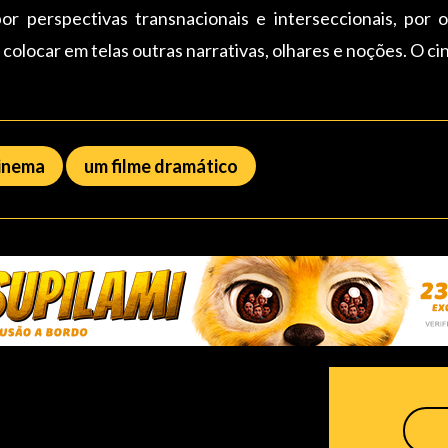
or perspectivas transnacionais e interseccionais, por 
e colocar em telas outras narrativas, olhares e noções. O c
Cinema
um filme dramático