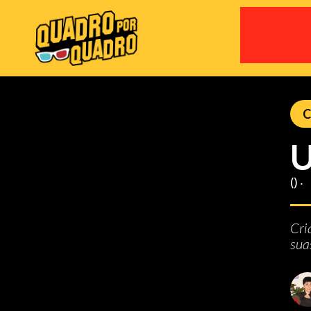
C
U
() ‧
Cri
sua