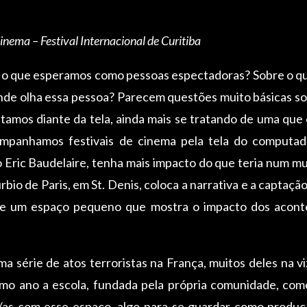
Cinema – Festival Internacional de Curitiba
, o que esperamos como pessoas espectadoras? Sobre o qu
nde olha essa pessoa? Parecem questões muito básicas so
tamos diante da tela, ainda mais se tratando de uma que
anhamos festivais de cinema pela tela do computado
o Eric Baudelaire, tenha mais impacto do que teria num m
bio de Paris, em St. Denis, coloca a narrativa e a captaç
de um espaço pequeno que mostra o impacto dos acontec
 série de atos terroristas na França, muitos deles na vi
o ano a escola, fundada pela própria comunidade, com
/as com esse espaço, algo para se guardar como produção