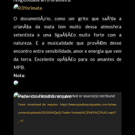
O documentÃ¡rio, como um grito que saÃºda a
crianÃ§a da mata tem muito dessa atmosfera
setentista e uma ligaÃ§Ã£o muito forte com a
natureza. E a musicalidade que provÃ©m desse
encontro entre sensibilidade, amor e energia que vem
da terra. Excelente opÃ§Ã£o para os amantes de
MPB.
Nota:
Tocador
Media error: Format(s) not supported or source(s) not found
de
Fazer download do arquivo: https://www.quadroporquadro.com.br/wp-
vídeo
content/uploads/2016/04/QpQ-Trailer-Yorimat%C3%83%C2%A3.mp4?
_=1