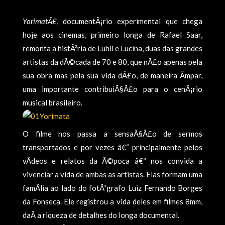
YorimatÃ£
, documentÃ¡rio experimental que chega
hoje aos cinemas, primeiro longa de Rafael Saar,
remonta a histÃ³ria de Luhli e Lucina, duas das grandes
artistas da dÃ©cada de 70 e 80, que nÃ£o apenas pela
sua obra mas pela sua vida dÃ£o, de maneira Ã­mpar,
uma importante contribuiÃ§Ã£o para o cenÃ¡rio
musical brasileiro.
O filme nos passa a sensaÃ§Ã£o de sermos
transportados e por vezes â€“ principalmente pelos
vÃ­deos e relatos da Ã©poca â€“ nos convida a
vivenciar a vida de ambas as artistas. Elas formam uma
famÃ­lia ao lado do fotÃ³grafo Luiz Fernando Borges
da Fonseca. Ele registrou a vida deles em filmes 8mm,
daÃ­ a riqueza de detalhes do longa documental.