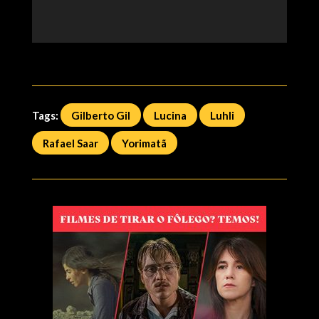
Tags:
Gilberto Gil
Lucina
Luhli
Rafael Saar
Yorimatã