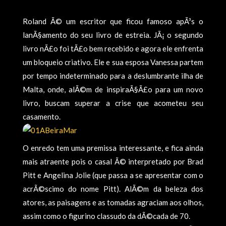
Roland Ã© um escritor que ficou famoso apÃ³s o
lanÃ§amento do seu livro de estreia. JÃ¡ o segundo
livro nÃ£o foi tÃ£o bem recebido e agora ele enfrenta
um bloqueio criativo. Ele e sua esposa Vanessa partem
por tempo indeterminado para a deslumbrante ilha de
Malta, onde, alÃ©m de inspiraÃ§Ã£o para um novo
livro, buscam superar a crise que acometeu seu
casamento.
O enredo tem uma premissa interessante, e fica ainda
mais atraente pois o casal Ã© interpretado por Brad
Pitt e Angelina Jolie (que passa a se apresentar com o
acrÃ©scimo do nome Pitt). AlÃ©m da beleza dos
atores, as paisagens e as tomadas agraciam aos olhos,
assim como o figurino classudo da dÃ©cada de 70.