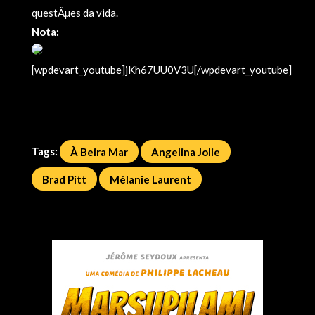
questÃµes da vida.
Nota:
[wpdevart_youtube]jKh67UU0V3U[/wpdevart_youtube]
Tags:
À Beira Mar
Angelina Jolie
Brad Pitt
Mélanie Laurent