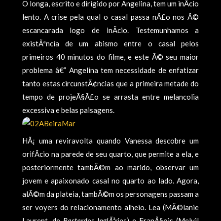
O longa, escrito e dirigido por Angelina, tem um inÃ­cio
lento. A crise pela qual o casal passa nÃ£o nos Ã©
escancarada logo de inÃ­cio. Testemunhamos a
existÃªncia de um abismo entre o casal pelos
primeiros 40 minutos do filme, e este Ã© seu maior
problema â€” Angelina tem necessidade de enfatizar
tanto estas circunstÃ¢ncias que a primeira metade do
tempo de projeÃ§Ã£o se arrasta entre melancolia
excessiva e belas paisagens.
HÃ¡ uma reviravolta quando Vanessa descobre um
orifÃ­cio na parede de seu quarto, que permite a ela, e
posteriormente tambÃ©m ao marido, observar um
jovem e apaixonado casal no quarto ao lado. Agora,
alÃ©m da plateia, tambÃ©m os personagens passam a
ser voyers do relacionamento alheio. Lea (MÃ©lanie
Laurent, de
Bastardos InglÃ³rios
) e FranÃ§ois (Melvil