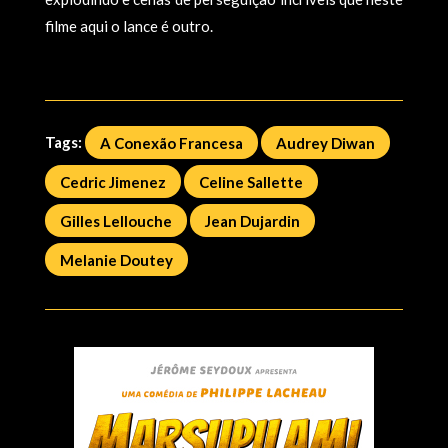
filme aqui o lance é outro.
Tags:
A Conexão Francesa
Audrey Diwan
Cedric Jimenez
Celine Sallette
Gilles Lellouche
Jean Dujardin
Melanie Doutey