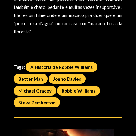
também é chato, pedante e muitas vezes insuportável.
Ele fez um filme onde é um macaco pra dizer que é um
“peixe fora d’água” ou no caso um “macaco fora da
floresta”.
Tags:
A História de Robbie Williams
Better Man
Jonno Davies
Michael Gracey
Robbie Williams
Steve Pemberton