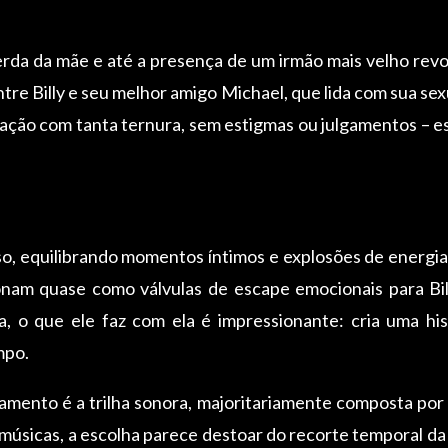
perda da mãe e até a presença de um irmão mais velho rev
tre Billy e seu melhor amigo Michael, que lida com sua sexu
elação com tanta ternura, sem estigmas ou julgamentos –
so, equilibrando momentos íntimos e explosões de energi
cionam quase como válvulas de escape emocionais para Bi
a, o que ele faz com ela é impressionante: cria uma hist
mpo.
ento é a trilha sonora, majoritariamente composta por 
úsicas, a escolha parece destoar do recorte temporal da 