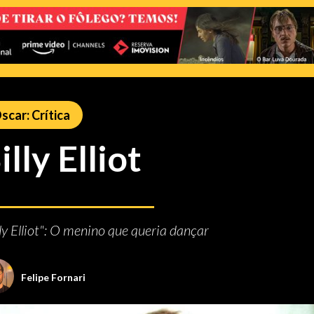
scar: Crítica
illy Elliot
lly Elliot": O menino que queria dançar
Felipe Fornari