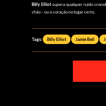
Billy Elliot
supera qualquer ruído cronol
chão – ou o coração no lugar certo.
Tags:
Billy Elliot
Jamie Bell