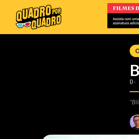
O
B
() ‧
"Bi