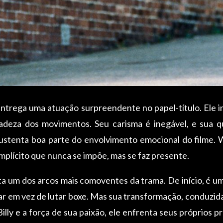
entrega uma atuação surpreendente no papel-título. Ele i
icadeza dos movimentos. Seu carisma é inegável, e sua 
ustenta boa parte do envolvimento emocional do filme. Wa
plícito que nunca se impõe, mas se faz presente.
ta um dos arcos mais comoventes da trama. De início, é uma
çar em vez de lutar boxe. Mas sua transformação, conduzida
Billy e a força de sua paixão, ele enfrenta seus próprios p