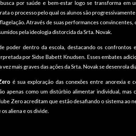
usca por saúde e bem-estar logo se transforma em u
rata o processo pelo qual os alunos são progressivamente
-flagelação. Através de suas performances convincentes, 
midos pela ideologia distorcida da Srta. Novak.
e poder dentro da escola, destacando os confrontos e
terpretada por Sidse Babett Knudsen. Esses embates adic
vez mais graves das ações da Srta. Novak se desenrola d
Zero
é sua exploração das conexões entre anorexia e 
não apenas como um distúrbio alimentar individual, ma
ube Zero acreditam que estão desafiando o sistema ao neg
s aliena e os divide.