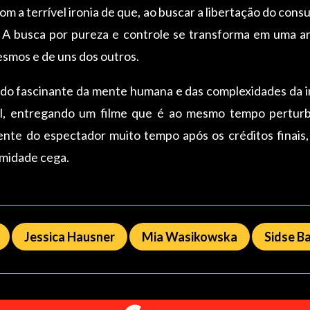
m a terrível ironia de que, ao buscar a libertação do cons
 A busca por pureza e controle se transforma em uma ar
esmos e de uns dos outros.
do fascinante da mente humana e das complexidades da inf
l, entregando um filme que é ao mesmo tempo perturba
ente do espectador muito tempo após os créditos finais,
rmidade cega.
Jessica Hausner
Mia Wasikowska
Sidse B