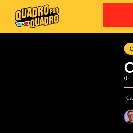
C
C
() ‧
"Cl