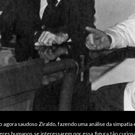
 agora saudoso Ziraldo, fazendo uma análise da simpatia 
eres humanos se interessarem por essa figura tão curiosa