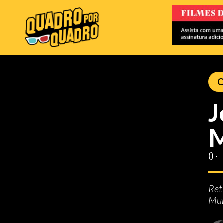
C
J
M
() ‧
Ret
Mu