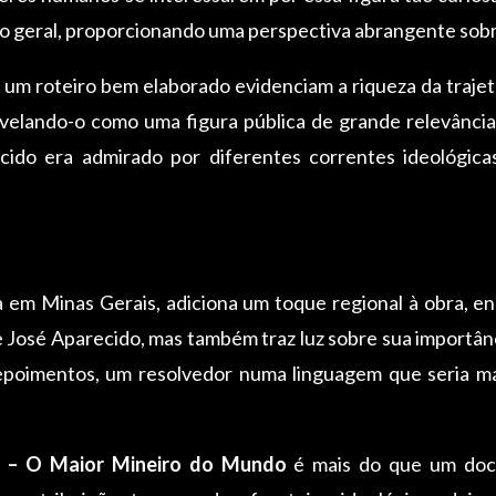
s no geral, proporcionando uma perspectiva abrangente sobr
a um roteiro bem elaborado evidenciam a riqueza da traj
revelando-o como uma figura pública de grande relevânc
cido era admirado por diferentes correntes ideológica
 em Minas Gerais, adiciona um toque regional à obra, e
 de José Aparecido, mas também traz luz sobre sua importâ
epoimentos, um resolvedor numa linguagem que seria mai
ra – O Maior Mineiro do Mundo
é mais do que um docu