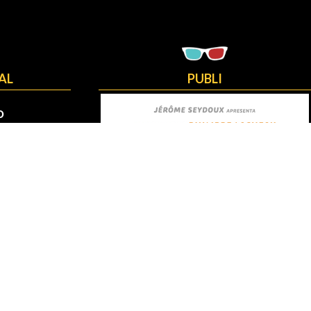
AL
PUBLI
O