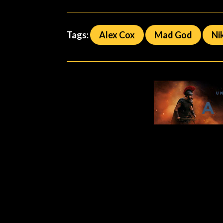
Tags:
Alex Cox
Mad God
Ni