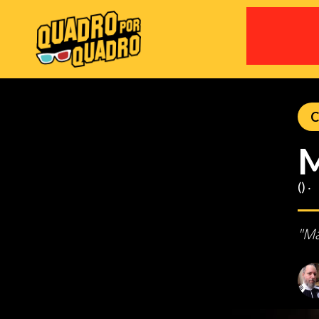
C
M
() ‧
"Ma