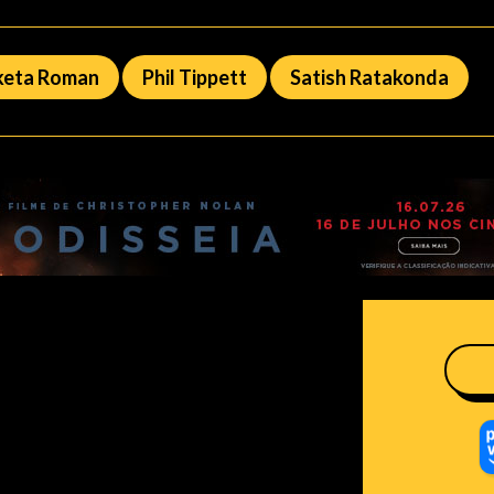
keta Roman
Phil Tippett
Satish Ratakonda