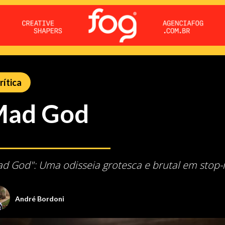
rítica
ad God
d God": Uma odisseia grotesca e brutal em stop
André Bordoni