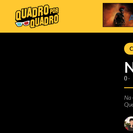
C
N
() ‧
Na 
Que