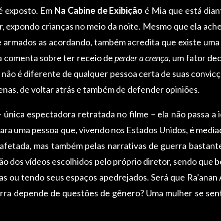
é exposto. Em
Na Cabine de Exibição
é Mia que está dia
tar, expondo crianças no meio da noite. Mesmo que ela ache
 e armados as acordando, também acredita que existe uma
ta comenta sobre ter receio de
perder a crença
, um fator de
ão é diferente de qualquer pessoa certa de suas convicç
 cenas, de voltar atrás e também de defender opiniões.
única espectadora retratada no filme – ela não passa a
 para uma pessoa que, vivendo nos Estados Unidos, é med
te afetada, mas também pelas narrativas de guerra bastan
ão dos vídeos escolhidos pelo próprio diretor, sendo que 
as ou tendo seus espaços apedrejados. Será que
Ra’anan 
erra depende de questões de gênero? Uma mulher se senti