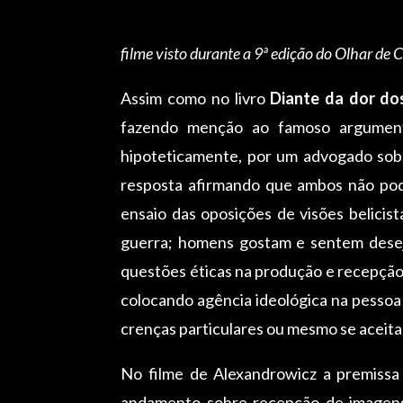
filme visto durante a 9ª edição do Olhar de 
Assim como no livro
Diante da dor do
fazendo menção ao famoso argument
hipoteticamente, por um advogado sobr
resposta afirmando que ambos não pod
ensaio das oposições de visões belicis
guerra; homens gostam e sentem desej
questões éticas na produção e recepção 
colocando agência ideológica na pessoa
crenças particulares ou mesmo se aceit
No filme de Alexandrowicz a premissa
andamento sobre recepção de imagens,