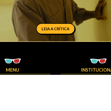
LEIA A CRÍTICA
MENU
INSTITUCION
HOME
MANIFESTO
ESTREIAS
NOSSO ELENC
CRÍTICAS
MEDIA KIT
FRANQUIAS
FAÇA PARTE
OSCAR
CONTATO