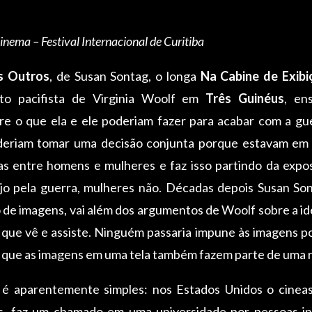
Cinema – Festival Internacional de Curitiba
s Outros
, de Susan Sontag, o longa
Na Cabine de Exibi
o pacifista de Virginia Woolf em
Três Guinéus
, en
e o que ela e ele poderiam fazer para acabar com a guer
eriam tomar uma decisão conjunta porque estavam em p
tas entre homens e mulheres e faz isso partindo da exp
o pela guerra, mulheres não. Décadas depois Susan So
de imagens, vai além dos argumentos de Woolf sobre a id
 que vê e assiste. Ninguém passaria impune às imagens p
a que as imagens em uma tela também fazem parte de uma r
 é aparentemente simples: nos Estados Unidos o cineas
 faz um chamado em uma universidade por pessoas inte