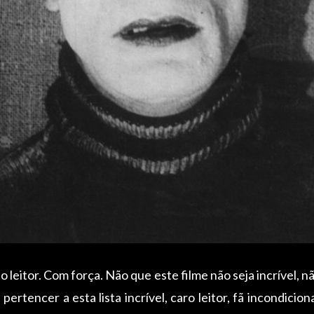
leitor. Com força. Não que este filme não seja incrível, n
rtencer a esta lista incrível, caro leitor, fã incondicion