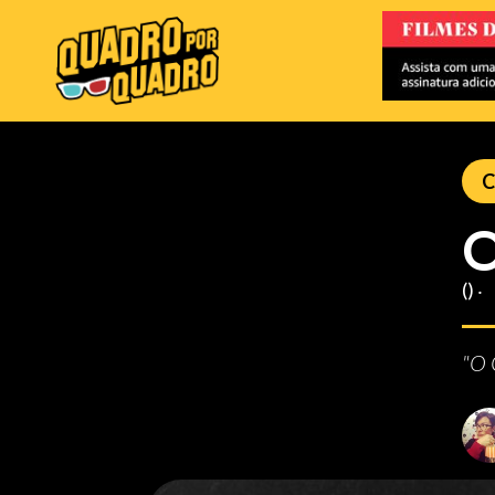
C
O
() ‧
"O 