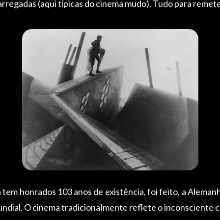
rregadas (aqui típicas do cinema mudo). Tudo para remete
já tem honrados 103 anos de existência, foi feito, a Alema
undial. O cinema tradicionalmente reflete o inconsciente c