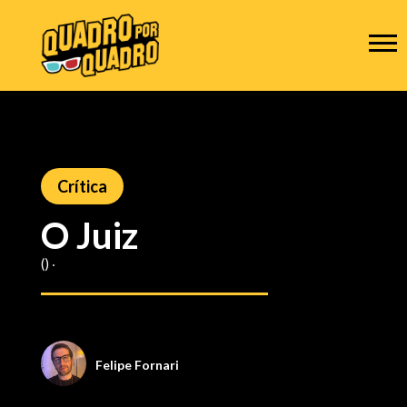
Crítica
O Juiz
() ‧
Felipe Fornari