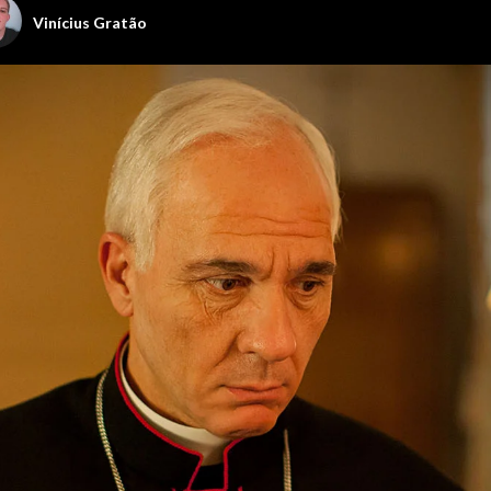
Viní­cius Gratão