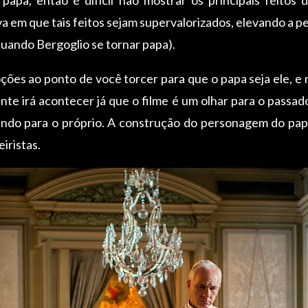
va em que tais feitos sejam supervalorizados, elevando a 
quando Bergoglio se tornar papa).
moções ao ponto de você torcer para que o papa seja ele, e
e irá acontecer já que o filme é um olhar para o passad
ando para o próprio. A construção do personagem do papa
iristas.