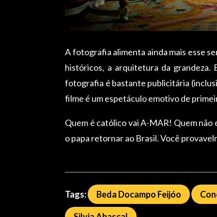
A fotografia alimenta ainda mais esse s
históricos, a arquitetura da grandeza.
fotografia é bastante publicitária (inclu
filme é um espetáculo emotivo de prime
Quem é católico vai A-MAR! Quem não é c
o papa retornar ao Brasil. Você provavelm
Tags:
Beda Docampo Feijóo
Con
Silvia Abascal