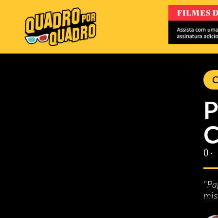
C
P
C
() ‧
"Pa
mis