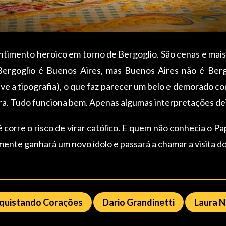
entimento heroico em torno de Bergoglio. São cenas e ma
 Bergoglio é Buenos Aires, mas Buenos Aires não é Bergo
sive a tipografia), o que faz parecer um belo e demorado c
ira. Tudo funciona bem. Apenas algumas interpretações de
orre o risco de virar católico. E quem não conhecia o P
ente ganhará um novo ídolo e passará a chamar a visita do 
quistando Corações
Dario Grandinetti
Laura 