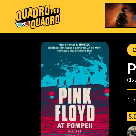
C
P
(19
"Pi