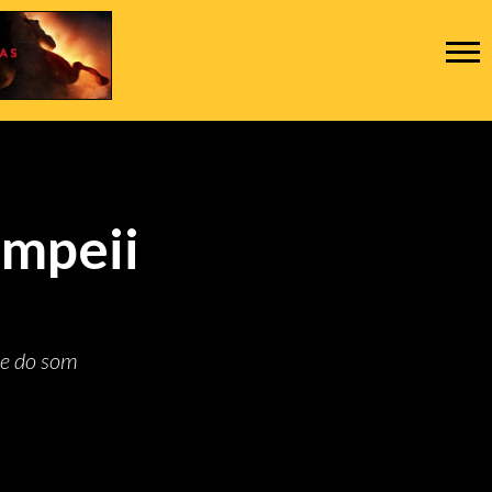
ompeii
de do som