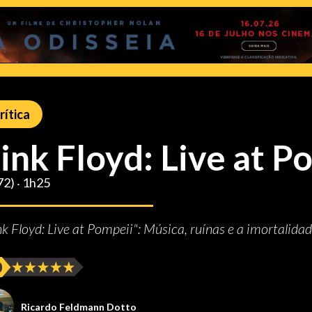
rítica
ink Floyd: Live at P
72) ‧ 1h25
nk Floyd: Live at Pompeii": Música, ruínas e a imortalida
Ricardo Feldmann Dotto