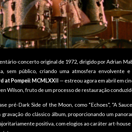
tário-concerto original de 1972, dirigido por Adrian M
ia, sem público, criando uma atmosfera envolvente e 
yd at Pompeii: MCMLXXII
— estreou agora em abril em ci
en Wilson, fruto de um processo de restauração conduzi
fase pré-Dark Side of the Moon, como “Echoes”, “A Sauce
a gravação do clássico álbum, proporcionando um panora
joritariamente positiva, com elogios ao caráter art-house d