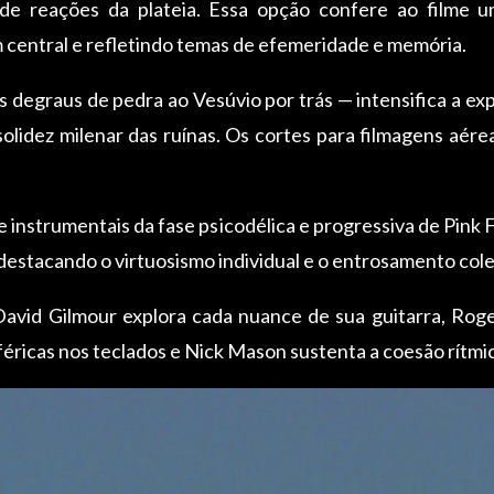
de reações da plateia. Essa opção confere ao filme u
entral e refletindo temas de efemeridade e memória.
s degraus de pedra ao Vesúvio por trás — intensifica a exp
solidez milenar das ruínas. Os cortes para filmagens aér
e instrumentais da fase psicodélica e progressiva de Pink 
 destacando o virtuosismo individual e o entrosamento colet
vid Gilmour explora cada nuance de sua guitarra, Roger
ricas nos teclados e Nick Mason sustenta a coesão rítmic