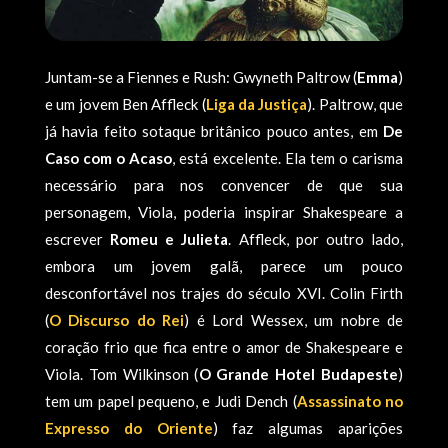
Juntam-se a Fiennes e Rush: Gwyneth Paltrow (
Emma
)
e um jovem Ben Affleck (
Liga da Justiça
). Paltrow, que
já havia feito sotaque britânico pouco antes, em
De
Caso com o Acaso
, está excelente. Ela tem o carisma
necessário para nos convencer de que sua
personagem, Viola, poderia inspirar Shakespeare a
escrever
Romeu e Julieta
. Affleck, por outro lado,
embora um jovem galã, parece um pouco
desconfortável nos trajes do século XVI. Colin Firth
(
O Discurso do Rei
) é Lord Wessex, um nobre de
coração frio que fica entre o amor de Shakespeare e
Viola. Tom Wilkinson (
O Grande Hotel Budapeste
)
tem um papel pequeno, e Judi Dench (
Assassinato no
Expresso do Oriente
) faz algumas aparições