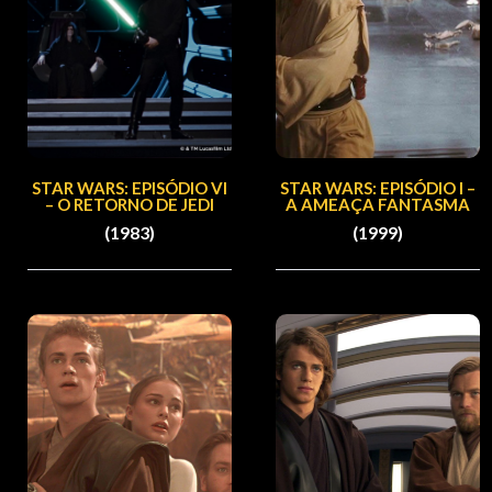
STAR WARS: EPISÓDIO VI
STAR WARS: EPISÓDIO I –
– O RETORNO DE JEDI
A AMEAÇA FANTASMA
(1983)
(1999)