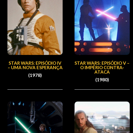
STAR WARS: EPISÓDIO IV
STAR WARS: EPISÓDIO V –
– UMA NOVA ESPERANÇA
O IMPÉRIO CONTRA-
ATACA
(1978)
(1980)