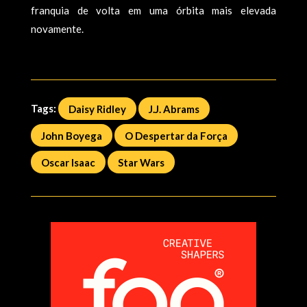
franquia de volta em uma órbita mais elevada
novamente.
Tags:
Daisy Ridley
J.J. Abrams
John Boyega
O Despertar da Força
Oscar Isaac
Star Wars