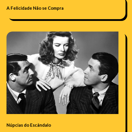
A Felicidade Não se Compra
Núpcias do Escândalo