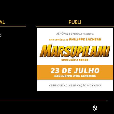
AL
PUBLI
O