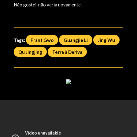
Não gostei, não veria novamente.
Tags:
Frant Gwo
Guangjie Li
Jing Wu
Qu Jingjing
Terra à Deriva