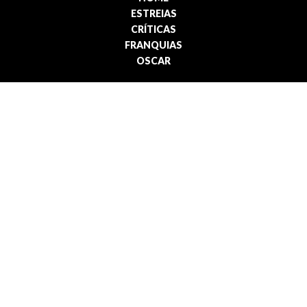
ESTREIAS
CRÍTICAS
FRANQUIAS
OSCAR
INSTITUCIONAL
MANIFESTO
NOSSO ELENCO
MEDIA KIT
FAÇA PARTE
CONTATO
Política de privacidade | Termos de uso