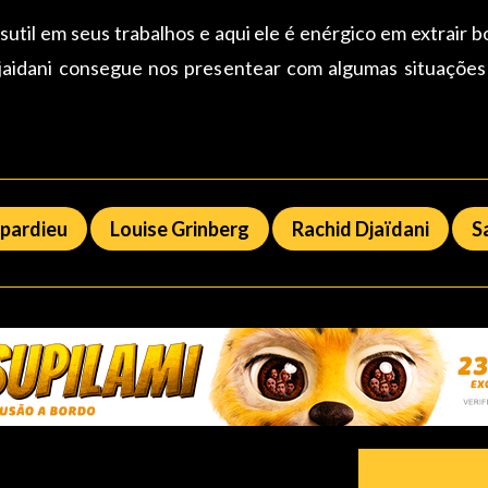
i sutil em seus trabalhos e aqui ele é enérgico em extrair
Djaidani consegue nos presentear com algumas situaçõe
pardieu
Louise Grinberg
Rachid Djaïdani
S