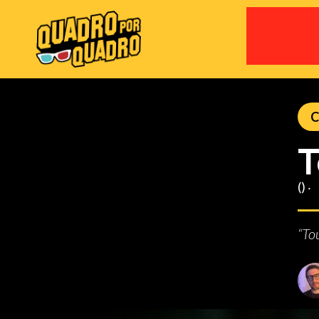
C
T
() ‧
“To