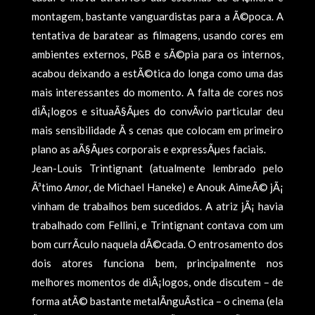
montagem, bastante vanguardistas para a Ã©poca. A
tentativa de baratear as filmagens, usando cores em
ambientes externos, P&B e sÃ©pia para os internos,
acabou deixando a estÃ©tica do longa como uma das
mais interessantes do momento. A falta de cores nos
diÃ¡logos e situaÃ§Ãµes do convÃ­vio particular deu
mais sensibilidade Ã s cenas que colocam em primeiro
plano as aÃ§Ãµes corporais e expressÃµes faciais.
Jean-Louis Trintignant (atualmente lembrado pelo
Ã³timo
Amor
, de Michael Haneke) e Anouk AimeÃ© jÃ¡
vinham de trabalhos bem sucedidos. A atriz jÃ¡ havia
trabalhado com Fellini, e Trintignant contava com um
bom currÃ­culo naquela dÃ©cada. O entrosamento dos
dois atores funciona bem, principalmente nos
melhores momentos de diÃ¡logos, onde discutem – de
forma atÃ© bastante metalÃ­nguÃ­stica – o cinema (ela