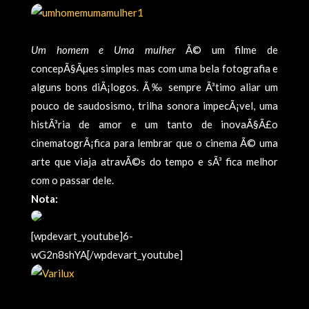
Um homem e Uma mulher
Ã© um filme de
concepÃ§Ãµes simples mas com uma bela fotografia e
alguns bons diÃ¡logos. Ã‰ sempre Ã³timo aliar um
pouco de saudosismo, trilha sonora impecÃ¡vel, uma
histÃ³ria de amor e um tanto de inovaÃ§Ã£o
cinematogrÃ¡fica para lembrar que o cinema Ã© uma
arte que viaja atravÃ©s do tempo e sÃ³ fica melhor
com o passar dele.
Nota:
[wpdevart_youtube]6-
wG2n8shYA[/wpdevart_youtube]