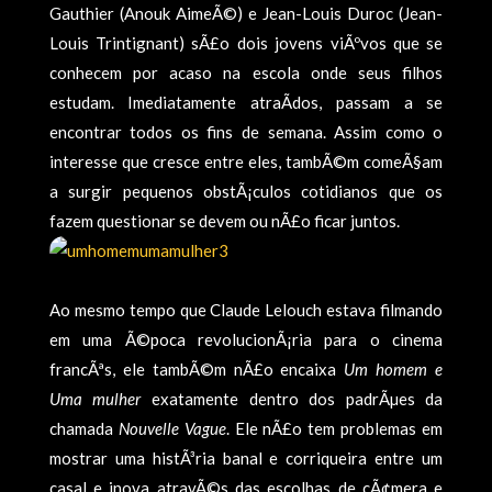
Gauthier (Anouk AimeÃ©) e Jean-Louis Duroc (Jean-
Louis Trintignant) sÃ£o dois jovens viÃºvos que se
conhecem por acaso na escola onde seus filhos
estudam. Imediatamente atraÃ­dos, passam a se
encontrar todos os fins de semana. Assim como o
interesse que cresce entre eles, tambÃ©m comeÃ§am
a surgir pequenos obstÃ¡culos cotidianos que os
fazem questionar se devem ou nÃ£o ficar juntos.
Ao mesmo tempo que Claude Lelouch estava filmando
em uma Ã©poca revolucionÃ¡ria para o cinema
francÃªs, ele tambÃ©m nÃ£o encaixa
Um homem e
Uma mulher
exatamente dentro dos padrÃµes da
chamada
Nouvelle Vague
. Ele nÃ£o tem problemas em
mostrar uma histÃ³ria banal e corriqueira entre um
casal e inova atravÃ©s das escolhas de cÃ¢mera e