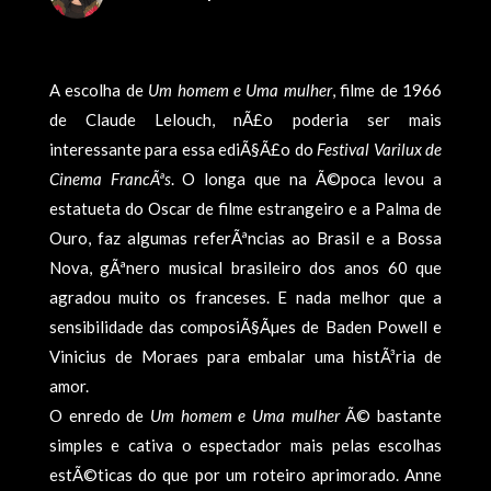
A escolha de
Um homem e Uma mulher
, filme de 1966
de Claude Lelouch, nÃ£o poderia ser mais
interessante para essa ediÃ§Ã£o do
Festival Varilux de
Cinema FrancÃªs
. O longa que na Ã©poca levou a
estatueta do Oscar de filme estrangeiro e a Palma de
Ouro, faz algumas referÃªncias ao Brasil e a Bossa
Nova, gÃªnero musical brasileiro dos anos 60 que
agradou muito os franceses. E nada melhor que a
sensibilidade das composiÃ§Ãµes de Baden Powell e
Vinicius de Moraes para embalar uma histÃ³ria de
amor.
O enredo de
Um homem e Uma mulher
Ã© bastante
simples e cativa o espectador mais pelas escolhas
estÃ©ticas do que por um roteiro aprimorado. Anne