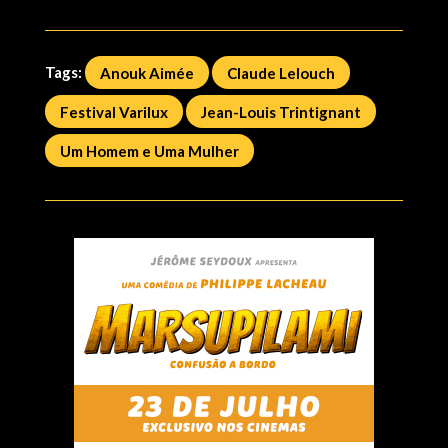
Tags:
Anouk Aimée
Claude Lelouch
Festival Varilux
Jean-Louis Trintignant
Um Homem e Uma Mulher