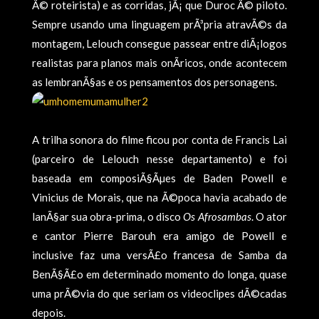
Ã© roteirista) e as corridas, jÃ¡ que Duroc Ã© piloto.
Sempre usando uma linguagem prÃ³pria atravÃ©s da
montagem, Lelouch consegue passear entre diÃ¡logos
realistas para planos mais onÃ­ricos, onde acontecem
as lembranÃ§as e os pensamentos dos personagens.
A trilha sonora do filme ficou por conta de Francis Lai
(parceiro de Lelouch nesse departamento) e foi
baseada em composiÃ§Ãµes de Baden Powell e
Vinicius de Morais, que na Ã©poca havia acabado de
lanÃ§ar sua obra-prima, o disco
Os Afrosambas
. O ator
e cantor Pierre Barouh era amigo de Powell e
inclusive faz uma versÃ£o francesa de Samba da
BenÃ§Ã£o em determinado momento do longa, quase
uma prÃ©via do que seriam os videoclipes dÃ©cadas
depois.