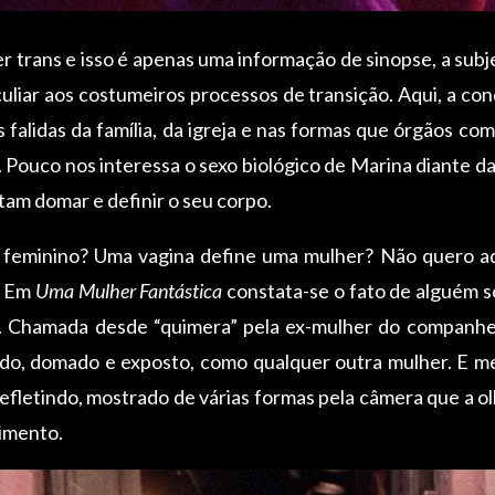
r trans e isso é apenas uma informação de sinopse, a subj
liar aos costumeiros processos de transição. Aqui, a con
 falidas da família, da igreja e nas formas que órgãos com
 Pouco nos interessa o sexo biológico de Marina diante d
tam domar e definir o seu corpo.
 feminino? Uma vagina define uma mulher? Não quero ad
. Em
Uma Mulher Fantástica
constata-se o fato de alguém s
 Chamada desde “quimera” pela ex-mulher do companheir
o, domado e exposto, como qualquer outra mulher. E mesm
efletindo, mostrado de várias formas pela câmera que a o
cimento.