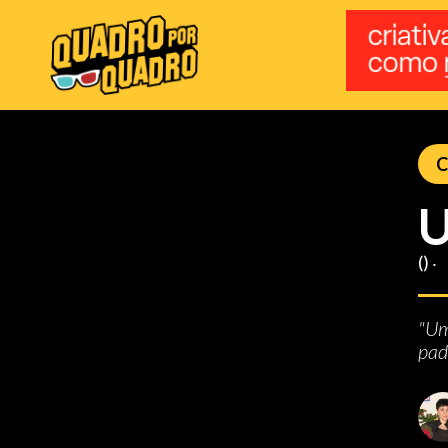
C
U
() ‧
"Um
pad