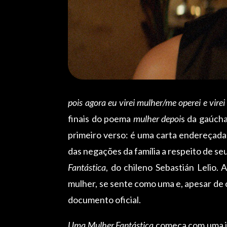
pois agora eu virei mulher/me operei e vir
finais do poema
mulher depoi
s da gaúcha
primeiro verso: é uma carta endereçada 
das negações da família a respeito de s
Fantástica
, do chileno Sebastián Lelio
mulher, se sente como uma e, apesar de 
documento oficial.
Uma Mulher Fantástica
começa com uma i