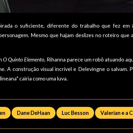
pirada o suficiente, diferente do trabalho que fez em
 personagem. Mesmo que hajam deslizes no roteiro que
em
O Quinto Elemento
, Rihanna parece um robô atuando aqu
ilme. A construção visual incrível e Delevingne o salvam
lineana” cairia como uma luva.
en
Dane DeHaan
Luc Besson
Valerian e a 