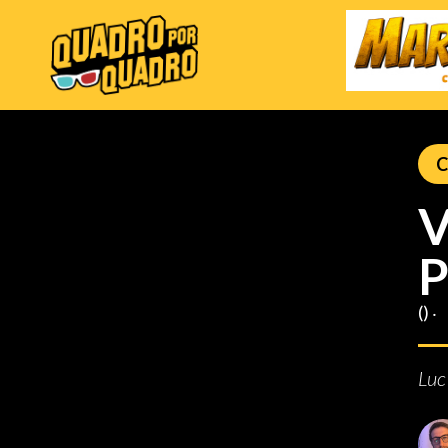
C
V
P
() ‧
Luc