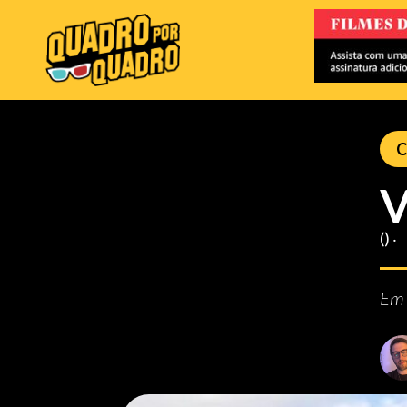
C
V
() ‧
Em 