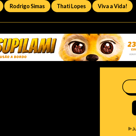
Rodrigo Simas
Thati Lopes
Viva a Vida!