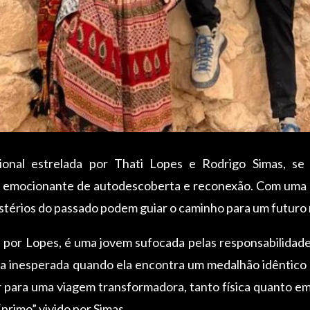
ional estrelada por Thati Lopes e Rodrigo Simas, se
 emocionante de autodescoberta e reconexão. Com uma m
mistérios do passado podem guiar o caminho para um futuro m
e por Lopes, é uma jovem sufocada pelas responsabilidad
a inesperada quando ela encontra um medalhão idêntico a
 para uma viagem transformadora, tanto física quanto e
“primo” vivido por Simas.