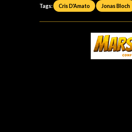
Tags:
Cris D'Amato
Jonas Bloch